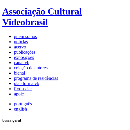
Associação Cultural
Videobrasil
quem somos
notícias
acervo
publicações
exposições
canal vb
coleção de autores
bienal
programa de residências
plataforma:vb
ff»dossier
apoie
português
english
busca geral