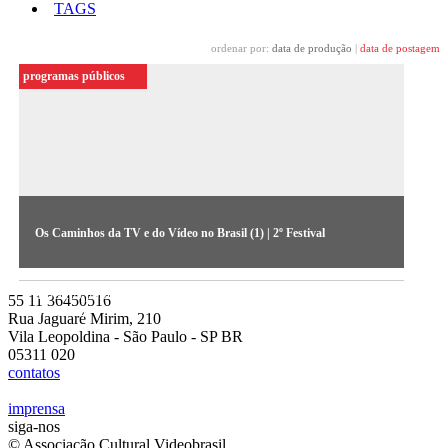
TAGS
ordenar por:
data de produção
|
data de postagem
programas públicos
Os Caminhos da TV e do Vídeo no Brasil (1) | 2º Festival
Primeiro debate realizado no Festival de 1984, abordou
aspectos políticos e econômicos (áudio cedido pelo Acervo do
55 11 36450516
MIS-SP)
Rua Jaguaré Mirim, 210
Vila Leopoldina - São Paulo - SP BR
05311 020
contatos
imprensa
siga-nos
© Associação Cultural Videobrasil