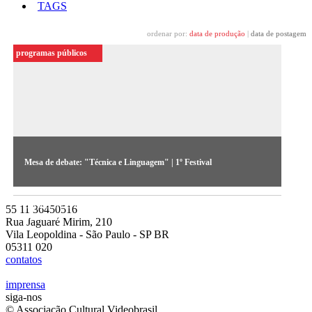
TAGS
ordenar por:
data de produção
|
data de postagem
programas públicos
Mesa de debate: "Técnica e Linguagem" | 1º Festival
Primeiro debate realizado na edição de 1983 discute
perspectivas do vídeo no país (áudio cedido pelo Acervo do
55 11 36450516
MIS-SP)
Rua Jaguaré Mirim, 210
Vila Leopoldina - São Paulo - SP BR
05311 020
contatos
imprensa
siga-nos
© Associação Cultural Videobrasil