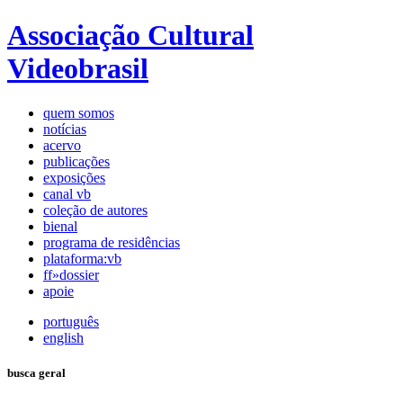
Associação Cultural
Videobrasil
quem somos
notícias
acervo
publicações
exposições
canal vb
coleção de autores
bienal
programa de residências
plataforma:vb
ff»dossier
apoie
português
english
busca geral