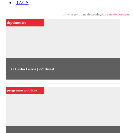
TAGS
ordenar por:
data de produção
|
data de postagem
depoimentos
Zé Carlos Garcia | 22ª Bienal
O artista fala sobre sua obra “Bode” (2023), exposta na 22ª
Bienal Sesc_Videobrasil
programas públicos