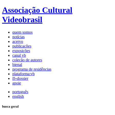
Associação Cultural
Videobrasil
quem somos
notícias
acervo
publicações
exposições
canal vb
coleção de autores
bienal
programa de residências
plataforma:vb
ff»dossier
apoie
português
english
busca geral