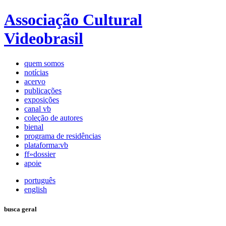
Associação Cultural
Videobrasil
quem somos
notícias
acervo
publicações
exposições
canal vb
coleção de autores
bienal
programa de residências
plataforma:vb
ff»dossier
apoie
português
english
busca geral