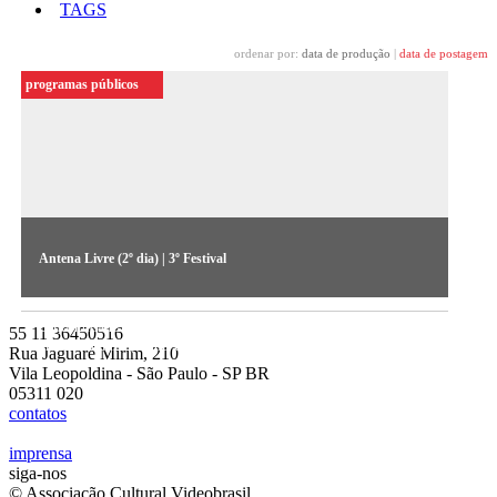
TAGS
ordenar por:
data de produção
|
data de postagem
programas públicos
Antena Livre (2º dia) | 3º Festival
Segundo encontro da série, realizada em 1985, dá
continuidade às propostas para a criação de uma antena livre
55 11 36450516
em São Paulo (áudio cedido pelo Acervo do MIS-SP)
Rua Jaguaré Mirim, 210
Vila Leopoldina - São Paulo - SP BR
05311 020
contatos
imprensa
siga-nos
© Associação Cultural Videobrasil