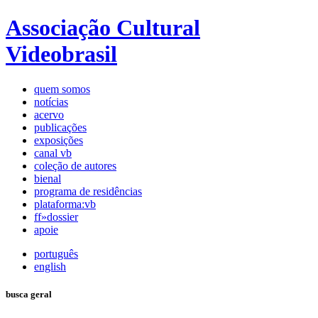
Associação Cultural
Videobrasil
quem somos
notícias
acervo
publicações
exposições
canal vb
coleção de autores
bienal
programa de residências
plataforma:vb
ff»dossier
apoie
português
english
busca geral