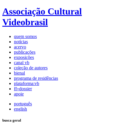
Associação Cultural
Videobrasil
quem somos
notícias
acervo
publicações
exposições
canal vb
coleção de autores
bienal
programa de residências
plataforma:vb
ff»dossier
apoie
português
english
busca geral