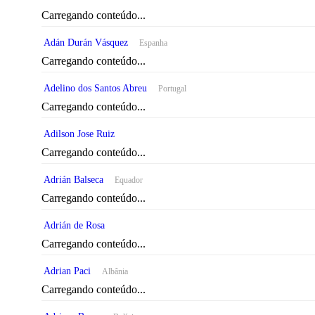
Carregando conteúdo...
Adán Durán Vásquez
Espanha
Carregando conteúdo...
Adelino dos Santos Abreu
Portugal
Carregando conteúdo...
Adilson Jose Ruiz
Carregando conteúdo...
Adrián Balseca
Equador
Carregando conteúdo...
Adrián de Rosa
Carregando conteúdo...
Adrian Paci
Albânia
Carregando conteúdo...