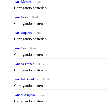
Ana Mazzei
Brasil
Carregando conteúdo...
Ana Prata
Brasil
Carregando conteúdo...
Ana Siqueira
Brasil
Carregando conteúdo...
Ana Vaz
Brasil
Carregando conteúdo...
Anaisa Franco
Brasil
Carregando conteúdo...
Analívia Cordeiro
Brasil
Carregando conteúdo...
André Amparo
Brasil
Carregando conteúdo...