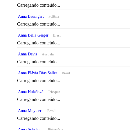
Carregando conteúdo...
Anna Baumgart
Polônia
Carregando conteúdo...
Anna Bella Geiger
Brasil
Carregando conteúdo...
Anna Davis
Austrália
Carregando conteúdo...
Anna Flávia Dias Salles
Brasil
Carregando conteúdo...
Anna Hulačová
Tchéquia
Carregando conteúdo...
Anna Muylaert
Brasil
Carregando conteúdo...
Anna Sokolova
Bielorrúsia