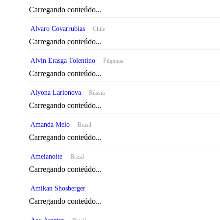
Carregando conteúdo...
Alvaro Covarrubias
Chile
Carregando conteúdo...
Alvin Erasga Tolentino
Filipinas
Carregando conteúdo...
Alyona Larionova
Rússia
Carregando conteúdo...
Amanda Melo
Brasil
Carregando conteúdo...
Ameianoite
Brasil
Carregando conteúdo...
Amikan Shosberger
Carregando conteúdo...