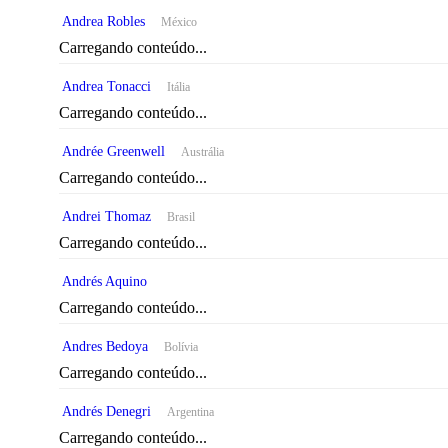
Andrea Robles
México
Carregando conteúdo...
Andrea Tonacci
Itália
Carregando conteúdo...
Andrée Greenwell
Austrália
Carregando conteúdo...
Andrei Thomaz
Brasil
Carregando conteúdo...
Andrés Aquino
Carregando conteúdo...
Andres Bedoya
Bolívia
Carregando conteúdo...
Andrés Denegri
Argentina
Carregando conteúdo...