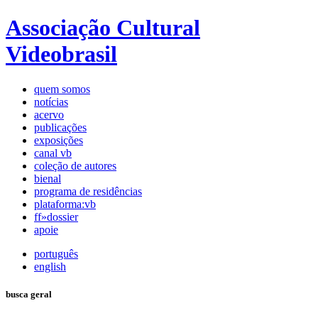
Associação Cultural
Videobrasil
quem somos
notícias
acervo
publicações
exposições
canal vb
coleção de autores
bienal
programa de residências
plataforma:vb
ff»dossier
apoie
português
english
busca geral