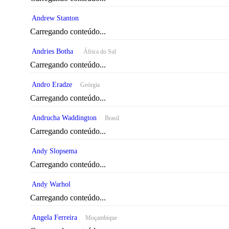
Andrew Stanton
Carregando conteúdo...
Andries Botha
África do Sul
Carregando conteúdo...
Andro Eradze
Geórgia
Carregando conteúdo...
Andrucha Waddington
Brasil
Carregando conteúdo...
Andy Slopsema
Carregando conteúdo...
Andy Warhol
Carregando conteúdo...
Angela Ferreira
Moçambique