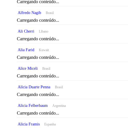
Carregando conteúdo...
Alfredo Nagib
Brasil
Carregando conteúdo...
Ali Cherri
Líbano
Carregando conteúdo...
Alia Farid
Kuwait
Carregando conteúdo...
Alice Miceli
Brasil
Carregando conteúdo...
Alícia Duarte Penna
Brasil
Carregando conteúdo...
Alicia Felberbaum
Argentina
Carregando conteúdo...
Alicia Framis
Espanha