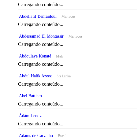
Carregando conteúdo...
Abdellatif Benfaidoul
Marrocos
Carregando conteúdo...
Abdessamad El Montassir
Marrocos
Carregando conteúdo...
Abdoulaye Konaté
Mali
Carregando conteúdo...
Abdul Halik Azeez
Sri Lanka
Carregando conteúdo...
Abel Battiato
Carregando conteúdo...
Ádám Lendvai
Carregando conteúdo...
Adams de Carvalho
Brasil