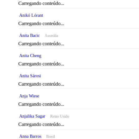
Carregando conteúdo...
Anikó Lórant
Carregando conteúdo...
Anita Bacic
Austrália
Carregando conteúdo...
Anita Cheng
Carregando conteúdo...
Anita Sárosi
Carregando conteúdo...
Anja Wiese
Carregando conteúdo...
Anjalika Sagar
Reino Unido
Carregando conteúdo...
Anna Barros
Brasil