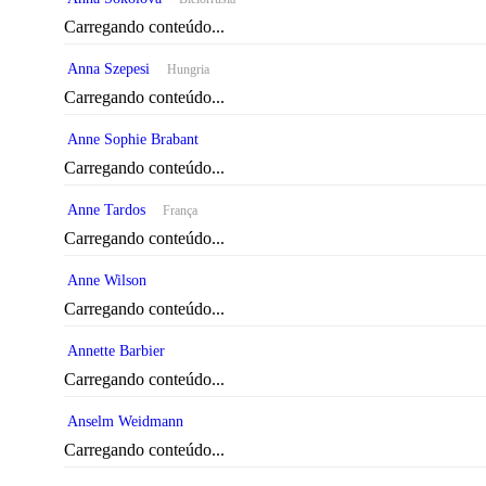
Carregando conteúdo...
Anna Szepesi
Hungria
Carregando conteúdo...
Anne Sophie Brabant
Carregando conteúdo...
Anne Tardos
França
Carregando conteúdo...
Anne Wilson
Carregando conteúdo...
Annette Barbier
Carregando conteúdo...
Anselm Weidmann
Carregando conteúdo...