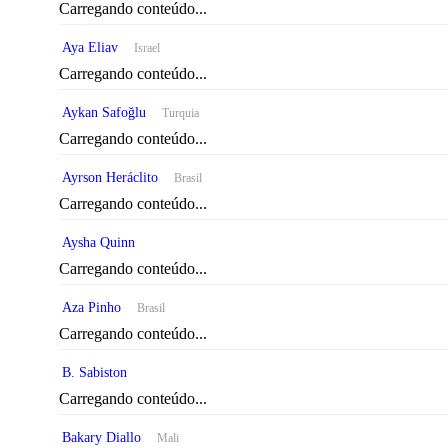
Carregando conteúdo...
Aya Eliav
Israel
Carregando conteúdo...
Aykan Safoğlu
Turquia
Carregando conteúdo...
Ayrson Heráclito
Brasil
Carregando conteúdo...
Aysha Quinn
Carregando conteúdo...
Aza Pinho
Brasil
Carregando conteúdo...
B. Sabiston
Carregando conteúdo...
Bakary Diallo
Mali