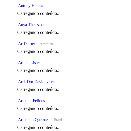
Antony Huerta
Carregando conteúdo...
Anya Theissmann
Carregando conteúdo...
Ar Detroy
Argentina
Carregando conteúdo...
Ardele Lister
Carregando conteúdo...
Arik Dor Davidovitch
Carregando conteúdo...
Armand Fellous
Carregando conteúdo...
Armando Queiroz
Brasil
Carregando conteúdo...