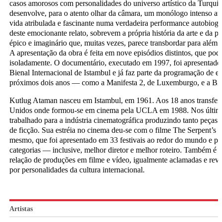
casos amorosos com personalidades do universo artístico da Turqui
desenvolve, para o atento olhar da câmara, um monólogo intenso atr
vida atribulada e fascinante numa verdadeira performance autobiog
deste emocionante relato, sobrevem a própria história da arte e da p
épico e imaginário que, muitas vezes, parece transbordar para além d
A apresentação da obra é feita em nove episódios distintos, que pode
isoladamente. O documentário, executado em 1997, foi apresentado 
Bienal Internacional de Istambul e já faz parte da programação de e
próximos dois anos — como a Manifesta 2, de Luxemburgo, e a Bie
Kutlug Ataman nasceu em Istambul, em 1961. Aos 18 anos transferi
Unidos onde formou-se em cinema pela UCLA em 1988. Nos últim
trabalhado para a indústria cinematográfica produzindo tanto peças 
de ficção. Sua estréia no cinema deu-se com o filme The Serpent’s Ta
mesmo, que foi apresentado em 33 festivais ao redor do mundo e p
categorias — inclusive, melhor diretor e melhor roteiro. Também é 
relação de produções em filme e vídeo, igualmente aclamadas e rever
por personalidades da cultura internacional.
Artistas