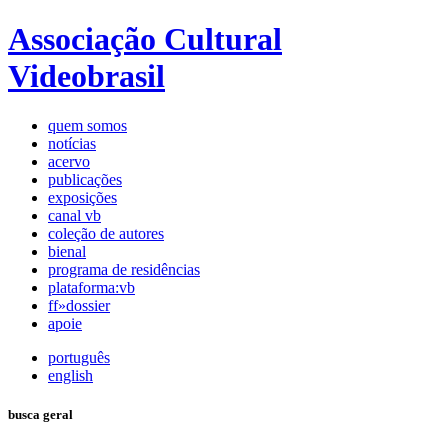
Associação Cultural
Videobrasil
quem somos
notícias
acervo
publicações
exposições
canal vb
coleção de autores
bienal
programa de residências
plataforma:vb
ff»dossier
apoie
português
english
busca geral