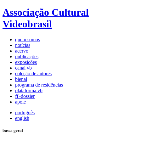
Associação Cultural
Videobrasil
quem somos
notícias
acervo
publicações
exposições
canal vb
coleção de autores
bienal
programa de residências
plataforma:vb
ff»dossier
apoie
português
english
busca geral