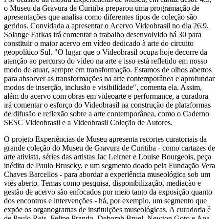
o Museu da Gravura de Curitiba preparou uma programação de
apresentações que analisa como diferentes tipos de coleção são
geridos. Convidada a apresentar o Acervo Videobrasil no dia 26.9,
Solange Farkas irá comentar o trabalho desenvolvido há 30 para
constituir o maior acervo em vídeo dedicado à arte do circuito
geopolítico Sul. "O lugar que o Videobrasil ocupa hoje decorre da
atenção ao percurso do vídeo na arte e isso está refletido em nosso
modo de atuar, sempre em transformação. Estamos de olhos abertos
para absorver as transformações na arte contemporânea e aprofundar
modos de inserção, inclusão e visibilidade", comenta ela. Assim,
além do acervo com obras em videoarte e performance, a curadora
irá comentar o esforço do Videobrasil na construção de plataformas
de difusão e reflexão sobre a arte contemporânea, como o Caderno
SESC Videobrasil e a Videobrasil Coleção de Autores.
O projeto Experiências de Museu apresenta recortes curatoriais da
grande coleção do Museu de Gravura de Curitiba - como cartazes de
arte ativista, séries das artistas Jac Leirner e Louise Bourgeois, peça
inédita de Paulo Bruscky, e um segmento doado pela Fundação Vera
Chaves Barcellos - para abordar a experiência museológica sob um
viés aberto. Temas como pesquisa, disponibilização, mediação e
gestão de acervo são enfocados por meio tanto da exposição quanto
dos encontros e intervenções - há, por exemplo, um segmento que
expõe os organogramas de instituições museológicas. A curadoria é
de Paulo Reis, Felipe Prando, Deborah Bruel, Newton Goto e Ana