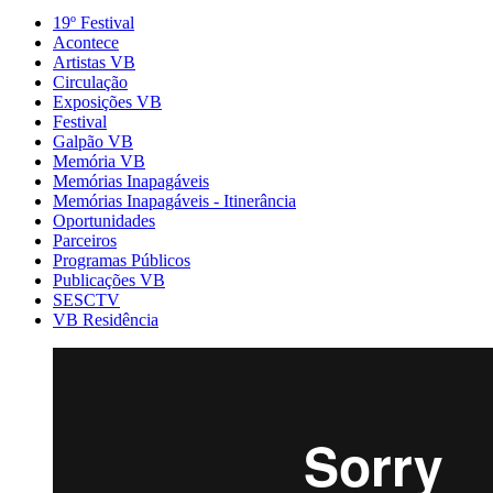
19º Festival
Acontece
Artistas VB
Circulação
Exposições VB
Festival
Galpão VB
Memória VB
Memórias Inapagáveis
Memórias Inapagáveis - Itinerância
Oportunidades
Parceiros
Programas Públicos
Publicações VB
SESCTV
VB Residência