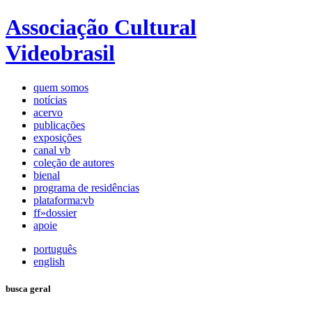
Associação Cultural
Videobrasil
quem somos
notícias
acervo
publicações
exposições
canal vb
coleção de autores
bienal
programa de residências
plataforma:vb
ff»dossier
apoie
português
english
busca geral