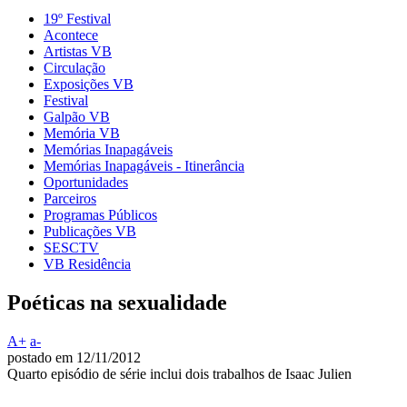
19º Festival
Acontece
Artistas VB
Circulação
Exposições VB
Festival
Galpão VB
Memória VB
Memórias Inapagáveis
Memórias Inapagáveis - Itinerância
Oportunidades
Parceiros
Programas Públicos
Publicações VB
SESCTV
VB Residência
Poéticas na sexualidade
A+
a-
postado em 12/11/2012
Quarto episódio de série inclui dois trabalhos de Isaac Julien