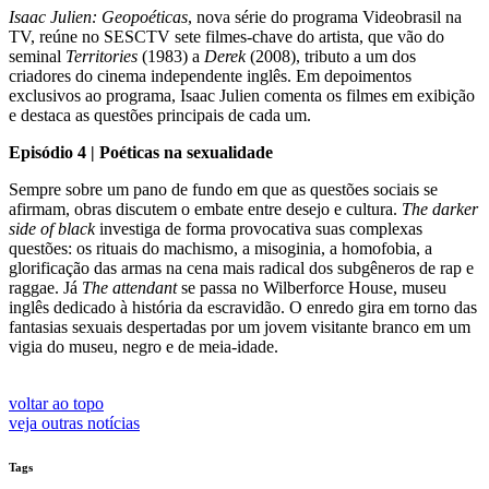
Isaac Julien: Geopoéticas
, nova série do programa Videobrasil na
TV, reúne no SESCTV sete filmes-chave do artista, que vão do
seminal
Territories
(1983) a
Derek
(2008), tributo a um dos
criadores do cinema independente inglês. Em depoimentos
exclusivos ao programa, Isaac Julien comenta os filmes em exibição
e destaca as questões principais de cada um.
Episódio 4 | Poéticas na sexualidade
Sempre sobre um pano de fundo em que as questões sociais se
afirmam, obras discutem o embate entre desejo e cultura.
The darker
side of black
investiga de forma provocativa suas complexas
questões: os rituais do machismo, a misoginia, a homofobia, a
glorificação das armas na cena mais radical dos subgêneros de rap e
raggae. Já
The attendant
se passa no Wilberforce House, museu
inglês dedicado à história da escravidão. O enredo gira em torno das
fantasias sexuais despertadas por um jovem visitante branco em um
vigia do museu, negro e de meia-idade.
voltar ao topo
veja outras notícias
Tags