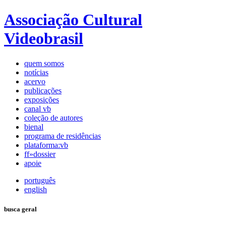
Associação Cultural
Videobrasil
quem somos
notícias
acervo
publicações
exposições
canal vb
coleção de autores
bienal
programa de residências
plataforma:vb
ff»dossier
apoie
português
english
busca geral