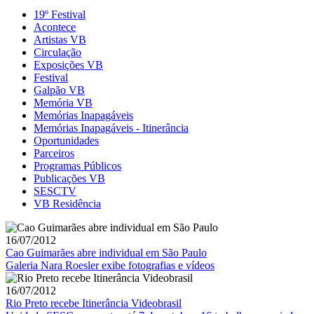
19º Festival
Acontece
Artistas VB
Circulação
Exposições VB
Festival
Galpão VB
Memória VB
Memórias Inapagáveis
Memórias Inapagáveis - Itinerância
Oportunidades
Parceiros
Programas Públicos
Publicações VB
SESCTV
VB Residência
16/07/2012
Cao Guimarães abre individual em São Paulo
Galeria Nara Roesler exibe fotografias e vídeos
16/07/2012
Rio Preto recebe Itinerância Videobrasil