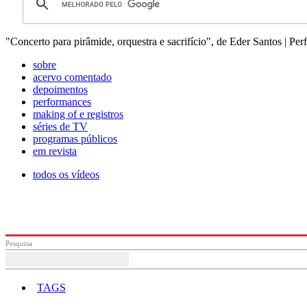
"Concerto para pirâmide, orquestra e sacrifício", de Eder Santos | Per
sobre
acervo comentado
depoimentos
performances
making of e registros
séries de TV
programas públicos
em revista
todos os vídeos
Pesquisa
TAGS