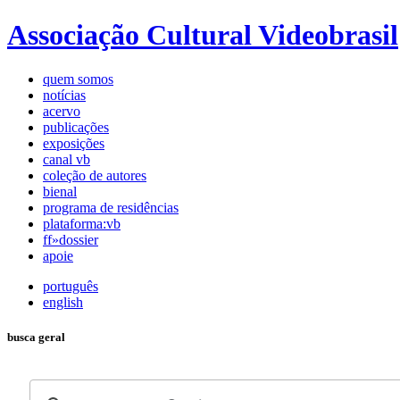
Associação Cultural Videobrasil
quem somos
notícias
acervo
publicações
exposições
canal vb
coleção de autores
bienal
programa de residências
plataforma:vb
ff»dossier
apoie
português
english
busca geral