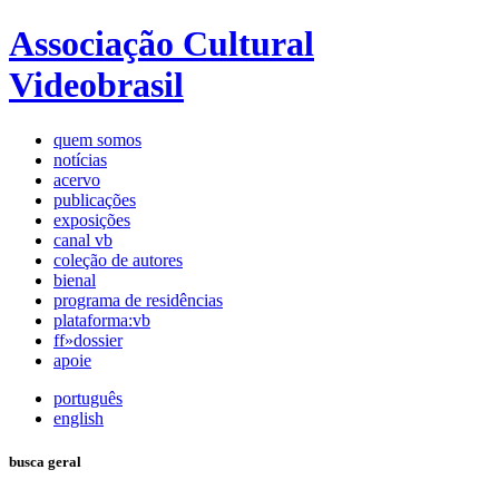
Associação Cultural
Videobrasil
quem somos
notícias
acervo
publicações
exposições
canal vb
coleção de autores
bienal
programa de residências
plataforma:vb
ff»dossier
apoie
português
english
busca geral