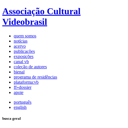
Associação Cultural
Videobrasil
quem somos
notícias
acervo
publicações
exposições
canal vb
coleção de autores
bienal
programa de residências
plataforma:vb
ff»dossier
apoie
português
english
busca geral