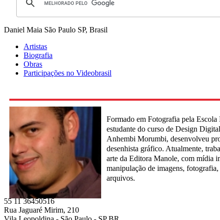
Daniel Maia
São Paulo SP, Brasil
Artistas
Biografia
Obras
Participações no Videobrasil
Formado em Fotografia pela Escola 
estudante do curso de Design Digita
Anhembi Morumbi, desenvolveu pr
desenhista gráfico. Atualmente, tra
arte da Editora Manole, com mídia im
manipulação de imagens, fotografia,
arquivos.
55 11 36450516
Rua Jaguaré Mirim, 210
Vila Leopoldina - São Paulo - SP BR