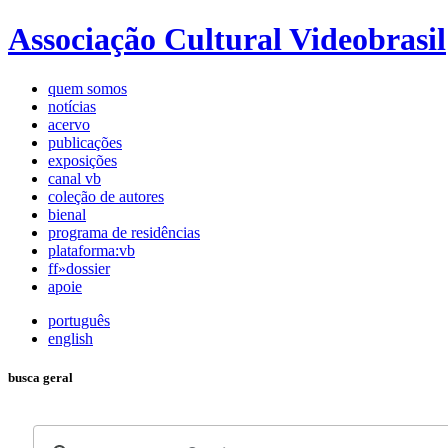
Associação Cultural Videobrasil
quem somos
notícias
acervo
publicações
exposições
canal vb
coleção de autores
bienal
programa de residências
plataforma:vb
ff»dossier
apoie
português
english
busca geral