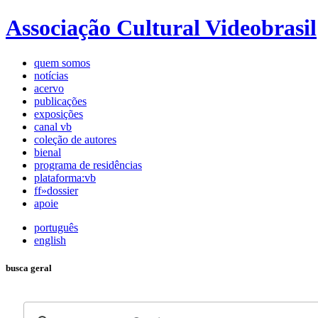
Associação Cultural Videobrasil
quem somos
notícias
acervo
publicações
exposições
canal vb
coleção de autores
bienal
programa de residências
plataforma:vb
ff»dossier
apoie
português
english
busca geral