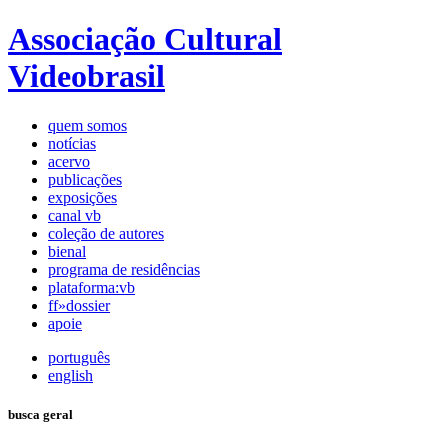
Associação Cultural
Videobrasil
quem somos
notícias
acervo
publicações
exposições
canal vb
coleção de autores
bienal
programa de residências
plataforma:vb
ff»dossier
apoie
português
english
busca geral