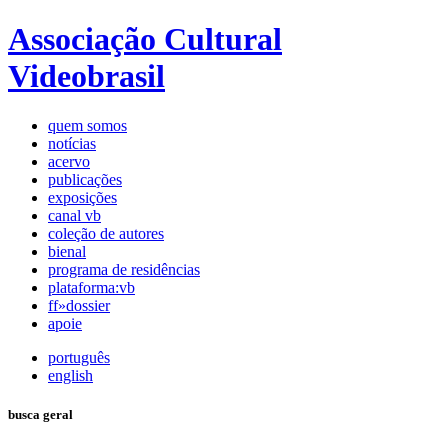
Associação Cultural
Videobrasil
quem somos
notícias
acervo
publicações
exposições
canal vb
coleção de autores
bienal
programa de residências
plataforma:vb
ff»dossier
apoie
português
english
busca geral