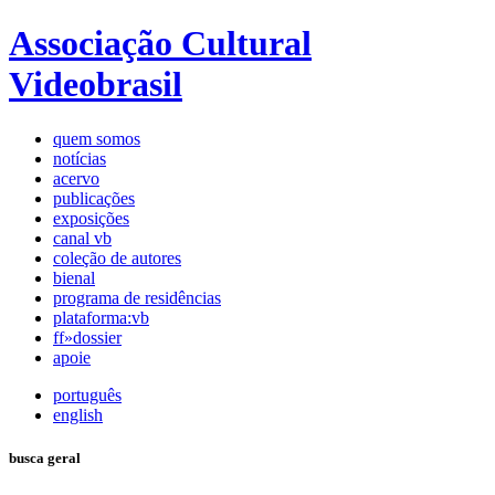
Associação Cultural
Videobrasil
quem somos
notícias
acervo
publicações
exposições
canal vb
coleção de autores
bienal
programa de residências
plataforma:vb
ff»dossier
apoie
português
english
busca geral