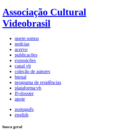
Associação Cultural
Videobrasil
quem somos
notícias
acervo
publicações
exposições
canal vb
coleção de autores
bienal
programa de residências
plataforma:vb
ff»dossier
apoie
português
english
busca geral