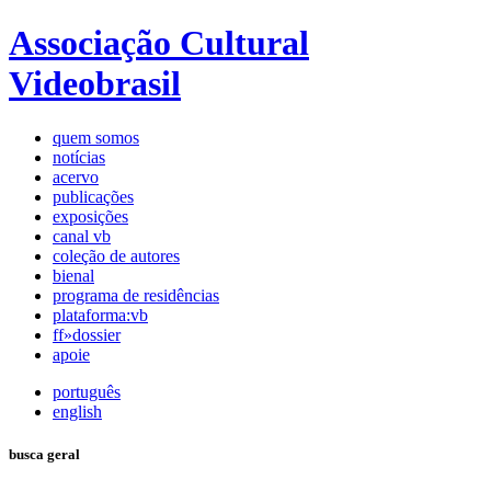
Associação Cultural
Videobrasil
quem somos
notícias
acervo
publicações
exposições
canal vb
coleção de autores
bienal
programa de residências
plataforma:vb
ff»dossier
apoie
português
english
busca geral