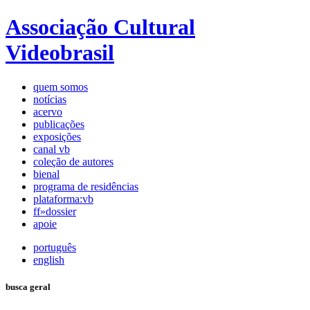
Associação Cultural
Videobrasil
quem somos
notícias
acervo
publicações
exposições
canal vb
coleção de autores
bienal
programa de residências
plataforma:vb
ff»dossier
apoie
português
english
busca geral