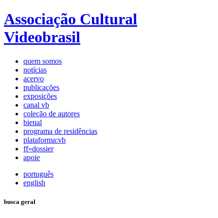
Associação Cultural
Videobrasil
quem somos
notícias
acervo
publicações
exposições
canal vb
coleção de autores
bienal
programa de residências
plataforma:vb
ff»dossier
apoie
português
english
busca geral