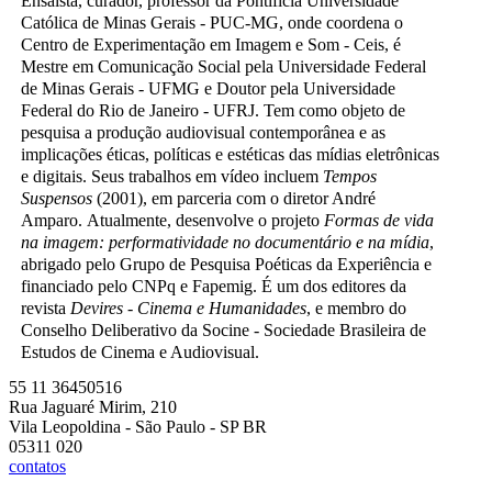
Ensaísta, curador, professor da Pontifícia Universidade
Católica de Minas Gerais - PUC-MG, onde coordena o
Centro de Experimentação em Imagem e Som - Ceis, é
Mestre em Comunicação Social pela Universidade Federal
de Minas Gerais - UFMG e Doutor pela Universidade
Federal do Rio de Janeiro - UFRJ. Tem como objeto de
pesquisa a produção audiovisual contemporânea e as
implicações éticas, políticas e estéticas das mídias eletrônicas
e digitais. Seus trabalhos em vídeo incluem
Tempos
Suspensos
(2001), em parceria com o diretor André
Amparo. Atualmente, desenvolve o projeto
Formas de vida
na imagem: performatividade no documentário e na mídia
,
abrigado pelo Grupo de Pesquisa Poéticas da Experiência e
financiado pelo CNPq e Fapemig. É um dos editores da
revista
Devires
-
Cinema e Humanidades
, e membro do
Conselho Deliberativo da Socine - Sociedade Brasileira de
Estudos de Cinema e Audiovisual.
55 11 36450516
Rua Jaguaré Mirim, 210
Vila Leopoldina - São Paulo - SP BR
05311 020
contatos