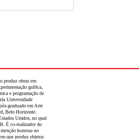
ino produz obras em
xperimentação gráfica,
rônica e programação de
pela Universidade
pós-graduado em Arte
d, Belo Horizonte.
Estados Unidos, no qual
R. É co-realizador do
 menção honrosa no
 em que produz objetos