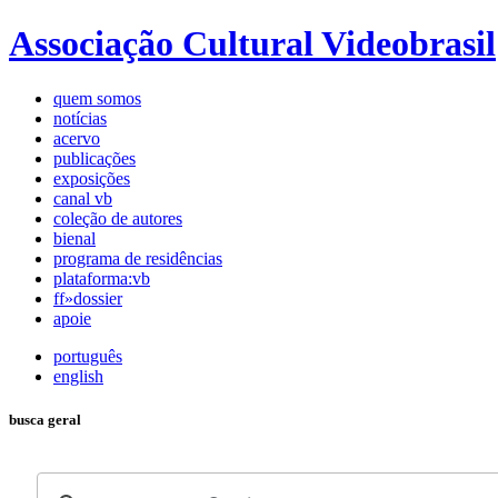
Associação Cultural Videobrasil
quem somos
notícias
acervo
publicações
exposições
canal vb
coleção de autores
bienal
programa de residências
plataforma:vb
ff»dossier
apoie
português
english
busca geral