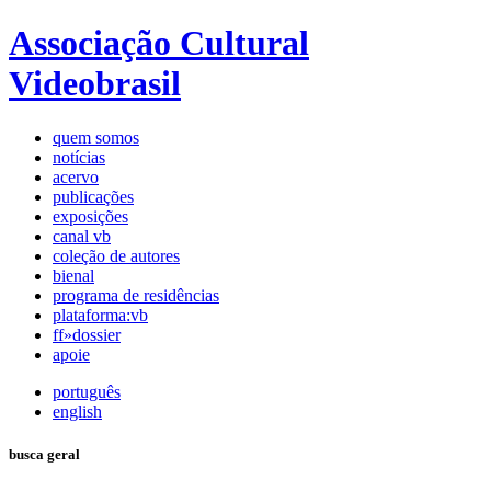
Associação Cultural
Videobrasil
quem somos
notícias
acervo
publicações
exposições
canal vb
coleção de autores
bienal
programa de residências
plataforma:vb
ff»dossier
apoie
português
english
busca geral