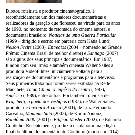
Diretor, roteirista e produtor cinematográfico, é
reconhecidamente um dos maiores documentaristas e
realizadores da geração que floresceu na virada para os anos
de 1990, no momento de retomada do cinema autoral e
documental brasileiro.
Notícias de uma Guerra Particular
(1999 – dirigido e escrito em parceria com Kátia Lund),
Nelson Freire
(2003),
Entreatos
(2004 – nomeado ao Grande
Prêmio Cinema Brasil de melhor diretor) e
Santiago
(2007)
são alguns dos seus principais documentários. Em 1987,
fundou com seu irmão e também cineasta Walter Salles a
produtora VideoFilmes, inicialmente voltada para a
realização de documentários e programas para a televisão.
Seus primeiros trabalhos foram séries exibidas na Rede
Manchete, como
China, o império do centro
(1987),
América
(1989), entre outras. Foi também roteirista de
Krajcberg, o poeta dos vestígios
(1987), de Walter Salles;
produtor de
Lavoura Arcaica
(2001), de Luiz Fernando
Carvalho,
Madame Satã
(2002), de Karim Aïnouz,
Babilônia 2000
(2001) e
Edifício Master
(2002), de Eduardo
Coutinho. Recentemente, produziu e colaborou na edição
final do último documentário de Coutinho (morto em 2014):