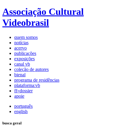
Associação Cultural
Videobrasil
quem somos
notícias
acervo
publicações
exposições
canal vb
coleção de autores
bienal
programa de residências
plataforma:vb
ff»dossier
apoie
português
english
busca geral