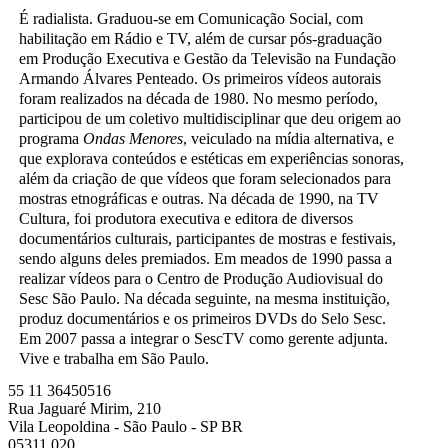
É radialista. Graduou-se em Comunicação Social, com
habilitação em Rádio e TV, além de cursar pós-graduação
em Produção Executiva e Gestão da Televisão na Fundação
Armando Álvares Penteado. Os primeiros vídeos autorais
foram realizados na década de 1980. No mesmo período,
participou de um coletivo multidisciplinar que deu origem ao
programa
Ondas Menores
, veiculado na mídia alternativa, e
que explorava conteúdos e estéticas em experiências sonoras,
além da criação de que vídeos que foram selecionados para
mostras etnográficas e outras. Na década de 1990, na TV
Cultura, foi produtora executiva e editora de diversos
documentários culturais, participantes de mostras e festivais,
sendo alguns deles premiados. Em meados de 1990 passa a
realizar vídeos para o Centro de Produção Audiovisual do
Sesc São Paulo. Na década seguinte, na mesma instituição,
produz documentários e os primeiros DVDs do Selo Sesc.
Em 2007 passa a integrar o SescTV como gerente adjunta.
Vive e trabalha em São Paulo.
55 11 36450516
Rua Jaguaré Mirim, 210
Vila Leopoldina - São Paulo - SP BR
05311 020