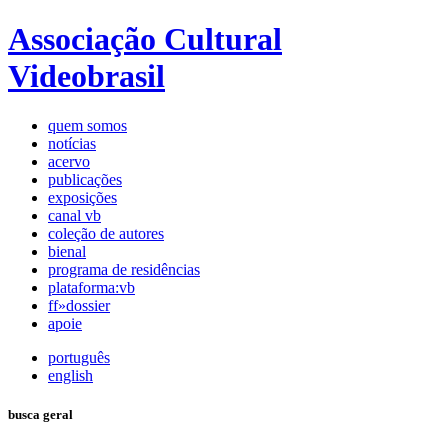
Associação Cultural
Videobrasil
quem somos
notícias
acervo
publicações
exposições
canal vb
coleção de autores
bienal
programa de residências
plataforma:vb
ff»dossier
apoie
português
english
busca geral