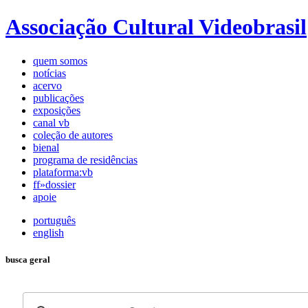
Associação Cultural Videobrasil
quem somos
notícias
acervo
publicações
exposições
canal vb
coleção de autores
bienal
programa de residências
plataforma:vb
ff»dossier
apoie
português
english
busca geral