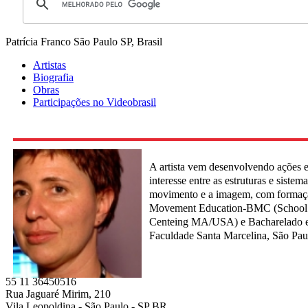
Patrícia Franco
São Paulo SP, Brasil
Artistas
Biografia
Obras
Participações no Videobrasil
A artista vem desenvolvendo ações 
interesse entre as estruturas e sistem
movimento e a imagem, com formaç
Movement Education-BMC (School 
Centeing MA/USA) e Bacharelado em
Faculdade Santa Marcelina, São Pau
55 11 36450516
Rua Jaguaré Mirim, 210
Vila Leopoldina - São Paulo - SP BR