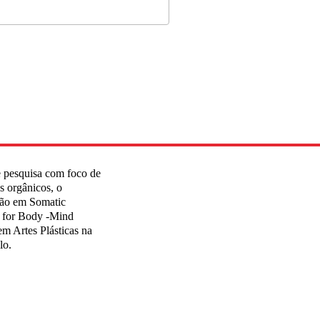
e pesquisa com foco de
as orgânicos, o
ão em Somatic
for Body -Mind
 Artes Plásticas na
lo.