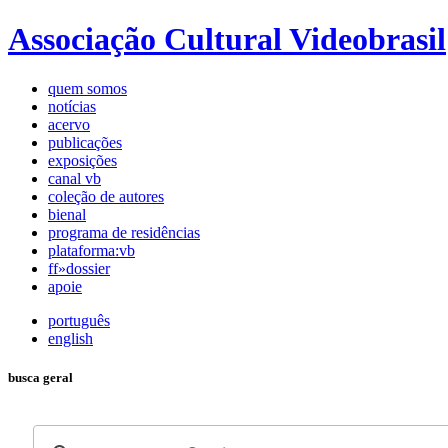
Associação Cultural Videobrasil
quem somos
notícias
acervo
publicações
exposições
canal vb
coleção de autores
bienal
programa de residências
plataforma:vb
ff»dossier
apoie
português
english
busca geral