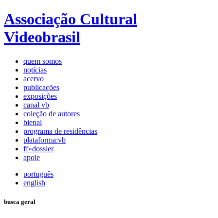
Associação Cultural
Videobrasil
quem somos
notícias
acervo
publicações
exposições
canal vb
coleção de autores
bienal
programa de residências
plataforma:vb
ff»dossier
apoie
português
english
busca geral