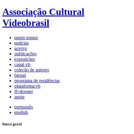
Associação Cultural
Videobrasil
quem somos
notícias
acervo
publicações
exposições
canal vb
coleção de autores
bienal
programa de residências
plataforma:vb
ff»dossier
apoie
português
english
busca geral