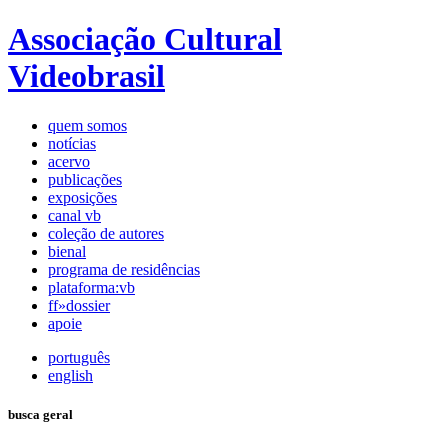
Associação Cultural
Videobrasil
quem somos
notícias
acervo
publicações
exposições
canal vb
coleção de autores
bienal
programa de residências
plataforma:vb
ff»dossier
apoie
português
english
busca geral