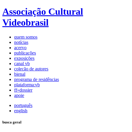
Associação Cultural
Videobrasil
quem somos
notícias
acervo
publicações
exposições
canal vb
coleção de autores
bienal
programa de residências
plataforma:vb
ff»dossier
apoie
português
english
busca geral