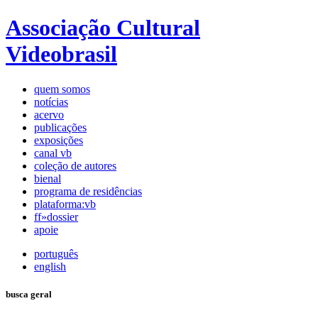
Associação Cultural
Videobrasil
quem somos
notícias
acervo
publicações
exposições
canal vb
coleção de autores
bienal
programa de residências
plataforma:vb
ff»dossier
apoie
português
english
busca geral