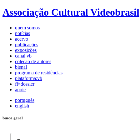
Associação Cultural Videobrasil
quem somos
notícias
acervo
publicações
exposições
canal vb
coleção de autores
bienal
programa de residências
plataforma:vb
ff»dossier
apoie
português
english
busca geral