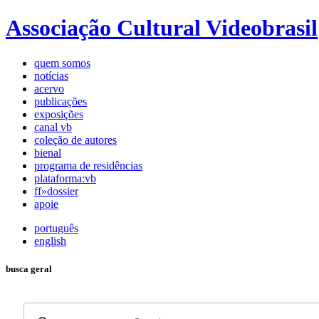
Associação Cultural Videobrasil
quem somos
notícias
acervo
publicações
exposições
canal vb
coleção de autores
bienal
programa de residências
plataforma:vb
ff»dossier
apoie
português
english
busca geral