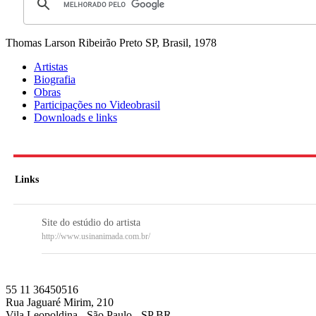
Thomas Larson
Ribeirão Preto SP, Brasil, 1978
Artistas
Biografia
Obras
Participações no Videobrasil
Downloads e links
Links
Site do estúdio do artista
http://www.usinanimada.com.br/
55 11 36450516
Rua Jaguaré Mirim, 210
Vila Leopoldina - São Paulo - SP BR