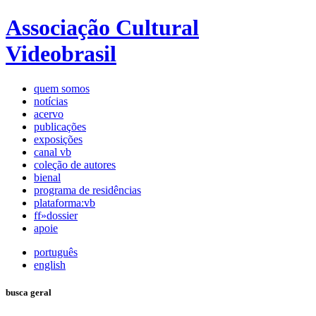
Associação Cultural
Videobrasil
quem somos
notícias
acervo
publicações
exposições
canal vb
coleção de autores
bienal
programa de residências
plataforma:vb
ff»dossier
apoie
português
english
busca geral