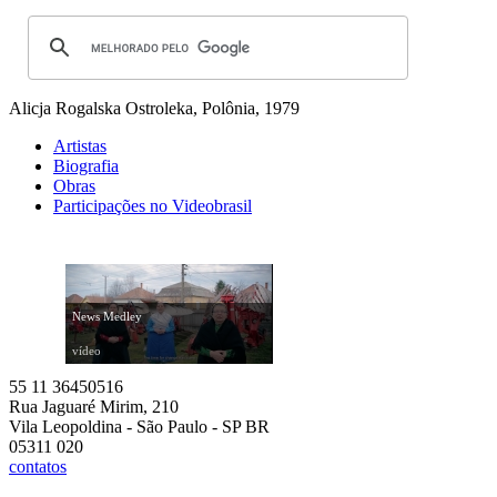
Alicja Rogalska
Ostroleka, Polônia, 1979
Artistas
Biografia
Obras
Participações no Videobrasil
News Medley
vídeo
55 11 36450516
Rua Jaguaré Mirim, 210
Vila Leopoldina - São Paulo - SP BR
05311 020
contatos