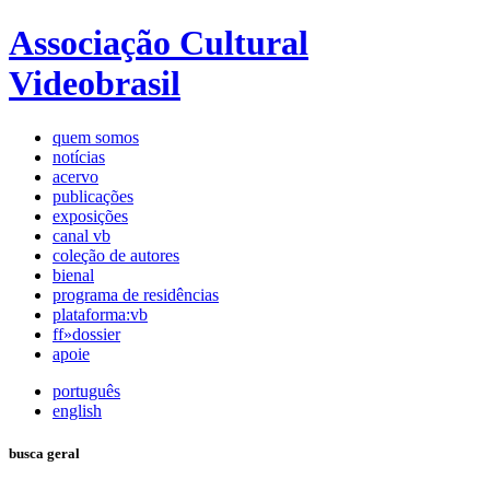
Associação Cultural
Videobrasil
quem somos
notícias
acervo
publicações
exposições
canal vb
coleção de autores
bienal
programa de residências
plataforma:vb
ff»dossier
apoie
português
english
busca geral