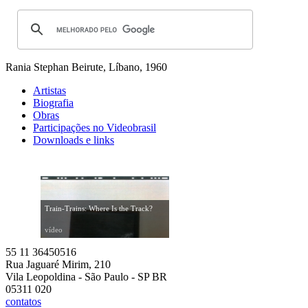
Rania Stephan
Beirute, Líbano, 1960
Artistas
Biografia
Obras
Participações no Videobrasil
Downloads e links
Train-Trains: Where Is the Track?
vídeo
55 11 36450516
Rua Jaguaré Mirim, 210
Vila Leopoldina - São Paulo - SP BR
05311 020
contatos