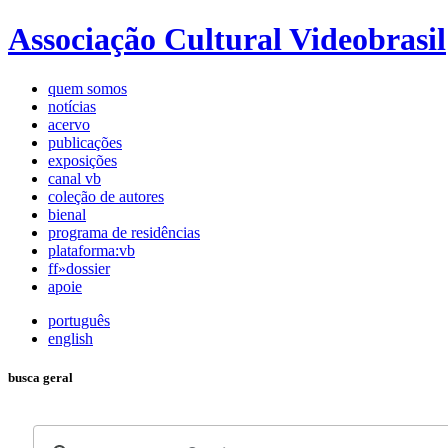
Associação Cultural Videobrasil
quem somos
notícias
acervo
publicações
exposições
canal vb
coleção de autores
bienal
programa de residências
plataforma:vb
ff»dossier
apoie
português
english
busca geral