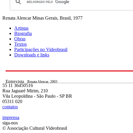
Renata Alencar
Minas Gerais, Brasil, 1977
Artistas
Biografia
Obras
Textos
Participações no Videobrasil
Downloads e links
Entrevista
Renata Alencar, 2003
55 11 36450516
Rua Jaguaré Mirim, 210
Vila Leopoldina - São Paulo - SP BR
05311 020
contatos
imprensa
siga-nos
© Associação Cultural Videobrasil