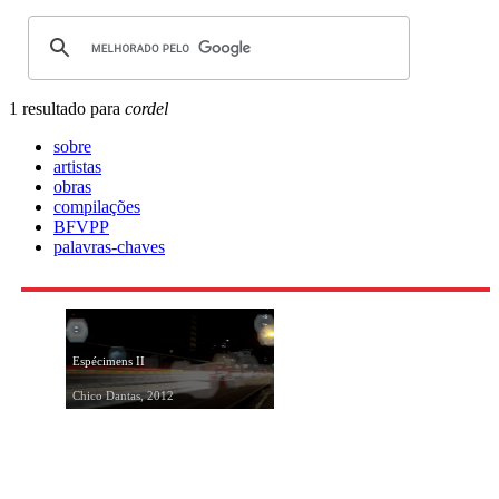
1 resultado para
cordel
sobre
artistas
obras
compilações
BFVPP
palavras-chaves
Espécimens II
Chico Dantas, 2012