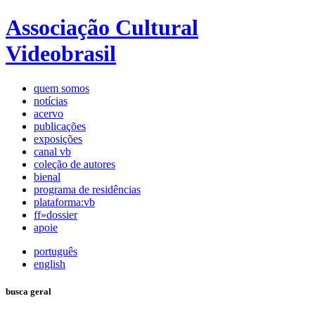
Associação Cultural
Videobrasil
quem somos
notícias
acervo
publicações
exposições
canal vb
coleção de autores
bienal
programa de residências
plataforma:vb
ff»dossier
apoie
português
english
busca geral