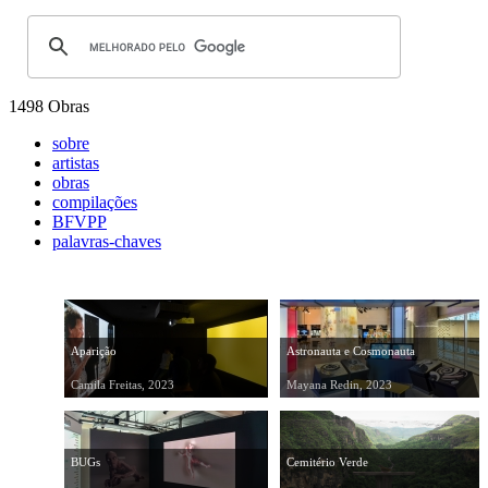
1498 Obras
sobre
artistas
obras
compilações
BFVPP
palavras-chaves
Aparição
Astronauta e Cosmonauta
Camila Freitas, 2023
Mayana Redin, 2023
BUGs
Cemitério Verde