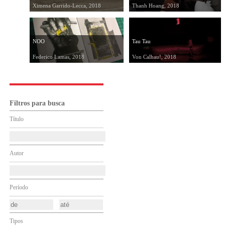
Ximena Garrido-Lecca, 2018
Thanh Hoang, 2018
NOO
Tau Tau
Federico Lamas, 2018
Von Calhau!, 2018
Filtros para busca
Título
Autor
Período
Tipos