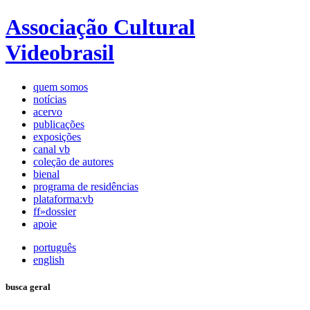
Associação Cultural
Videobrasil
quem somos
notícias
acervo
publicações
exposições
canal vb
coleção de autores
bienal
programa de residências
plataforma:vb
ff»dossier
apoie
português
english
busca geral