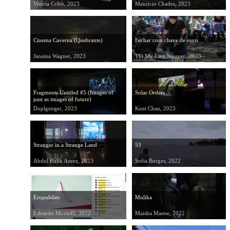
Vitória Cribb, 2023
Maurício Chades, 2023
Cinema Caverna (Quebrante)
Fechar com chave de ouro
Janaina Wagner, 2023
Thi My Lien Nguyen, 2023
Fragments Untitled #5 (Images of
Solar Orders
past as images of future)
Doplgenger, 2023
Kent Chan, 2023
Stranger in a Strange Land
53
Abdul Halik Azeez, 2023
Sofia Borges, 2022
Erupulsões
Mulika
Eduardo Montelli, 2022
Maisha Maene, 2022