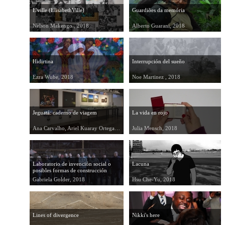
E'ville (ElisabethVille)
Guardiões da memória
Nelson Makengo , 2018
Alberto Guarani, 2018
Hidirtina
Interrupción del sueño
Ezra Wube, 2018
Noe Martinez , 2018
Jeguatá: caderno de viagem
La vida en rojo
Ana Carvalho, Ariel Kuaray Ortega, Fernando Ancil, Patrícia Para Yxapy, 2018
Julia Mensch, 2018
Laboratorio de invención social o
Lacuna
posibles formas de construcción
colectiva
Gabriela Golder, 2018
Hsu Che-Yu, 2018
Lines of divergence
Nikki's here