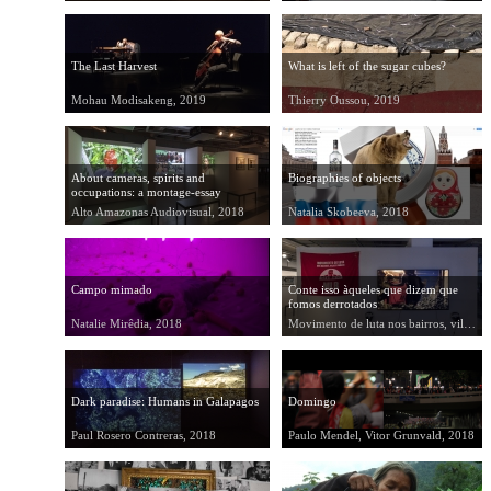
The Last Harvest
What is left of the sugar cubes?
Mohau Modisakeng, 2019
Thierry Oussou, 2019
About cameras, spirits and
Biographies of objects
occupations: a montage-essay
triptych
Alto Amazonas Audiovisual, 2018
Natalia Skobeeva, 2018
Campo mimado
Conte isso àqueles que dizem que
fomos derrotados
Natalie Mirêdia, 2018
Movimento de luta nos bairros, vilas e favelas, 2018
Dark paradise: Humans in Galapagos
Domingo
Paul Rosero Contreras, 2018
Paulo Mendel, Vitor Grunvald, 2018