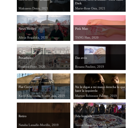
Dark
Maksaens Denis, 2021
Marie-Rose Osta, 2021
News Medley
Pink Mao
Alicja Rogalska, 2020
TANG Han, 2020
Puxadinho
Das avós
Fredone Fone, 2020
Rosana Paulino, 2019
Flat Circle
No le digas a mi mano derecha lo que
hace la izquierda
Karel Koplimets, Maido Juss, 2019
Marton Robinson Palmer, 2019
Retiro
Tela bordada
Natalia Lassalle-Morillo, 2019
Teresa Margolles, 2019