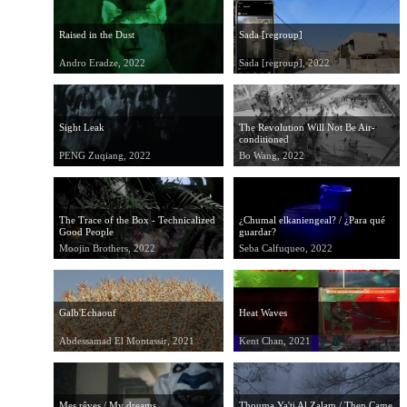
Raised in the Dust
Sada [regroup]
Andro Eradze, 2022
Sada [regroup], 2022
Sight Leak
The Revolution Will Not Be Air-
conditioned
PENG Zuqiang, 2022
Bo Wang, 2022
The Trace of the Box - Technicalized
¿Chumal elkaniengeal? / ¿Para qué
Good People
guardar?
Moojin Brothers, 2022
Seba Calfuqueo, 2022
Galb'Echaouf
Heat Waves
Abdessamad El Montassir, 2021
Kent Chan, 2021
Mes rêves / My dreams
Thouma Ya'ti Al Zalam / Then Came