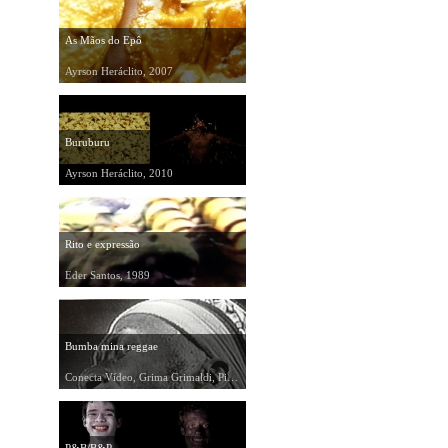
As Mãos do Epô
Ayrson Heráclito, 2007
Buruburu
Ayrson Heráclito, 2010
Rito e expressão
Eder Santos, 1989
Bumba mina reggae
Conecta Vídeo, Grima Grimaldi, Pichi Martirani, 1991