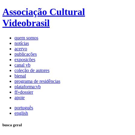
Associação Cultural
Videobrasil
quem somos
notícias
acervo
publicações
exposições
canal vb
coleção de autores
bienal
programa de residências
plataforma:vb
ff»dossier
apoie
português
english
busca geral