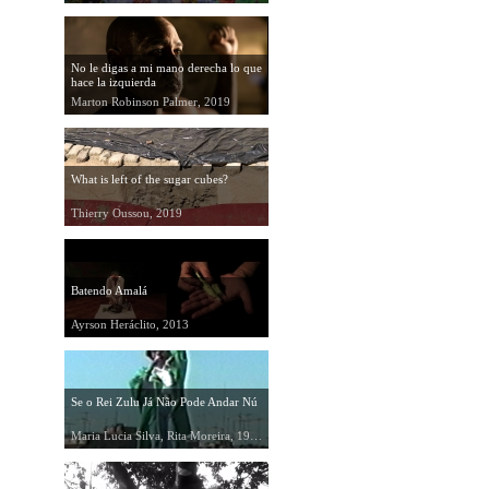
No le digas a mi mano derecha lo que
hace la izquierda
Marton Robinson Palmer, 2019
What is left of the sugar cubes?
Thierry Oussou, 2019
Batendo Amalá
Ayrson Heráclito, 2013
Se o Rei Zulu Já Não Pode Andar Nú
Maria Lucia Silva, Rita Moreira, 1987