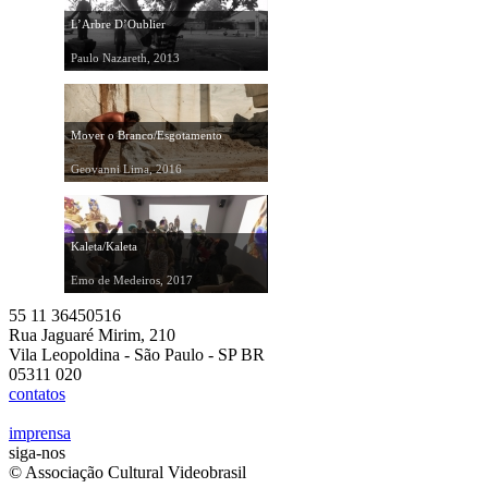
L’Arbre D’Oublier
Paulo Nazareth, 2013
Mover o Branco/Esgotamento
Geovanni Lima, 2016
Kaleta/Kaleta
Emo de Medeiros, 2017
55 11 36450516
Rua Jaguaré Mirim, 210
Vila Leopoldina - São Paulo - SP BR
05311 020
contatos
imprensa
siga-nos
© Associação Cultural Videobrasil