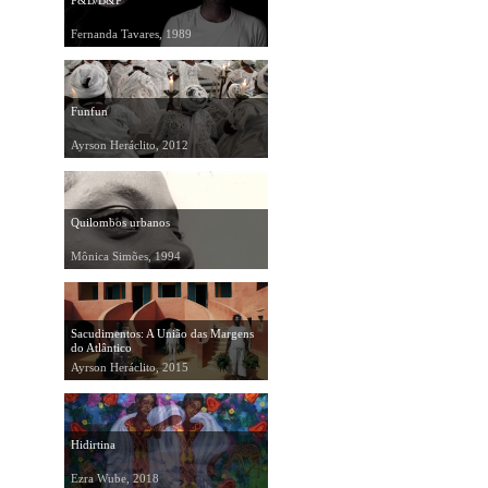
P&B/B&P
Fernanda Tavares, 1989
Funfun
Ayrson Heráclito, 2012
Quilombos urbanos
Mônica Simões, 1994
Sacudimentos: A União das Margens
do Atlântico
Ayrson Heráclito, 2015
Hidirtina
Ezra Wube, 2018