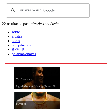
22 resultados para
afro-descendência
sobre
artistas
obras
compilações
BFVPP
palavras-chaves
My Possession
Ingrid Mwangi, Mwangi Hutter, 2005
Barrueco