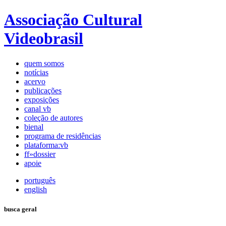
Associação Cultural
Videobrasil
quem somos
notícias
acervo
publicações
exposições
canal vb
coleção de autores
bienal
programa de residências
plataforma:vb
ff»dossier
apoie
português
english
busca geral