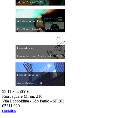
Akram Zaatari, 2000
A Refutation of Time
Dan Boord, Greg Durbin, Luis Valdovino, 1997
Cartas da mãe
Fernando Kinas, Marina Willer, 2000
Carta de Nova York
Anna Muylaert, 1989
55 11 36450516
Rua Jaguaré Mirim, 210
Vila Leopoldina - São Paulo - SP BR
05311 020
contatos