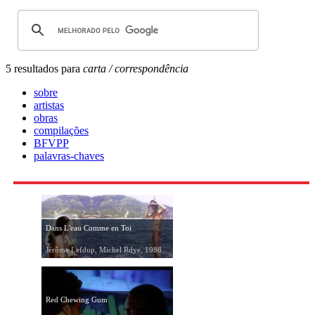
5 resultados para
carta / correspondência
sobre
artistas
obras
compilações
BFVPP
palavras-chaves
Dans L'eau Comme en Toi
Jérôme Lefdup, Michel Rdye, 1988
Red Chewing Gum