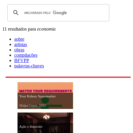
11 resultados para
economia
sobre
artistas
obras
compilações
BFVPP
palavras-chaves
Your Kidney Supermarket
Shilpa Gupta, 2002
Ação e dispersão