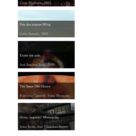
Cezar Migliorin, 2002
Fim das utopias 98/xp
Carlo Sansolo, 2005
Existe um país...
José Antônio Tauil, 1989
The Same Old Choice
Francisca Caporali, Joana Meniconi, Rafael Morado, Ricardo Portilho, 2003
Oxxo, negocio? Monopolio
Jesus Ayala, José Villalobos Romero, 2005