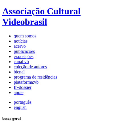
Associação Cultural
Videobrasil
quem somos
notícias
acervo
publicações
exposições
canal vb
coleção de autores
bienal
programa de residências
plataforma:vb
ff»dossier
apoie
português
english
busca geral