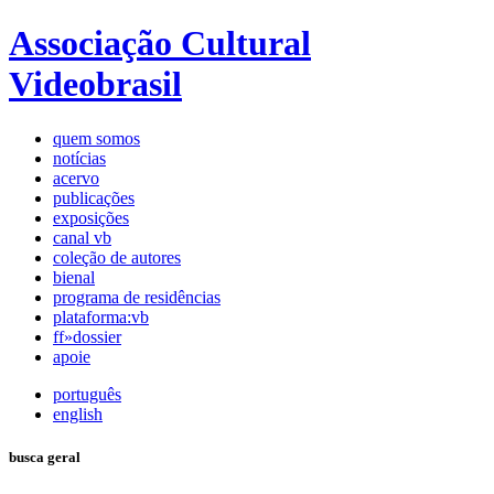
Associação Cultural
Videobrasil
quem somos
notícias
acervo
publicações
exposições
canal vb
coleção de autores
bienal
programa de residências
plataforma:vb
ff»dossier
apoie
português
english
busca geral