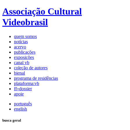
Associação Cultural
Videobrasil
quem somos
notícias
acervo
publicações
exposições
canal vb
coleção de autores
bienal
programa de residências
plataforma:vb
ff»dossier
apoie
português
english
busca geral