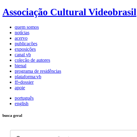
Associação Cultural Videobrasil
quem somos
notícias
acervo
publicações
exposições
canal vb
coleção de autores
bienal
programa de residências
plataforma:vb
ff»dossier
apoie
português
english
busca geral