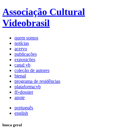
Associação Cultural
Videobrasil
quem somos
notícias
acervo
publicações
exposições
canal vb
coleção de autores
bienal
programa de residências
plataforma:vb
ff»dossier
apoie
português
english
busca geral