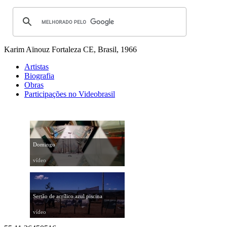
Karim Aïnouz
Fortaleza CE, Brasil, 1966
Artistas
Biografia
Obras
Participações no Videobrasil
Domingo
vídeo
Sertão de acrílico azul piscina
vídeo