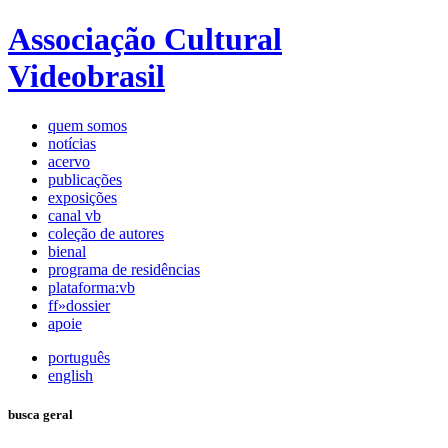
Associação Cultural
Videobrasil
quem somos
notícias
acervo
publicações
exposições
canal vb
coleção de autores
bienal
programa de residências
plataforma:vb
ff»dossier
apoie
português
english
busca geral