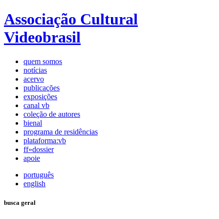
Associação Cultural
Videobrasil
quem somos
notícias
acervo
publicações
exposições
canal vb
coleção de autores
bienal
programa de residências
plataforma:vb
ff»dossier
apoie
português
english
busca geral