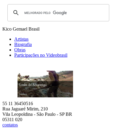
Kico Gemael
Brasil
Artistas
Biografia
Obras
Participações no Videobrasil
Lixão do Alvarenga
vídeo
55 11 36450516
Rua Jaguaré Mirim, 210
Vila Leopoldina - São Paulo - SP BR
05311 020
contatos